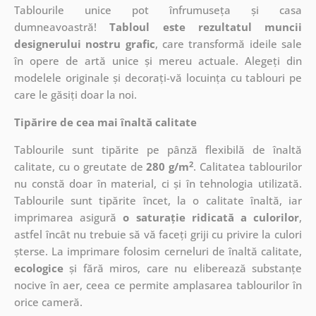
Tablourile unice pot înfrumuseța și casa
dumneavoastră!
Tabloul este rezultatul muncii
designerului nostru grafic
, care
transformă ideile sale
în opere de artă unice și mereu actuale. Alegeți din
modelele originale și decorați-vă locuința cu tablouri pe
care le găsiți doar la noi.
Tipărire de cea mai înaltă calitate
Tablourile sunt tipărite pe pânză flexibilă de înaltă
2
calitate, cu o greutate de
280 g/m
. Calitatea tablourilor
nu constă doar în material, ci și în tehnologia utilizată.
Tablourile sunt tipărite încet, la o calitate înaltă, iar
imprimarea asigură
o saturație ridicată a culorilor
,
astfel încât nu trebuie să vă faceți griji cu privire la culori
șterse. La imprimare folosim cerneluri de înaltă calitate,
ecologice
și fără miros, care nu eliberează substanțe
nocive în aer, ceea ce permite amplasarea tablourilor în
orice cameră.