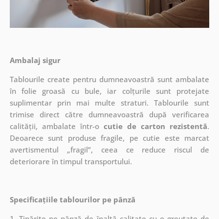
Ambalaj sigur
Tablourile create pentru dumneavoastră sunt ambalate
în folie groasă cu bule, iar colțurile sunt protejate
suplimentar prin mai multe straturi.
Tablourile sunt
trimise direct către dumneavoastră după verificarea
calității, ambalate într-o
cutie de carton rezistentă
.
Deoarece sunt produse fragile, pe cutie este marcat
avertismentul „fragil”, ceea ce reduce riscul de
deteriorare în timpul transportului.
Specificațiile tablourilor pe pânză
1. Tipărite pe pânză de înaltă calitate cu o greutate de