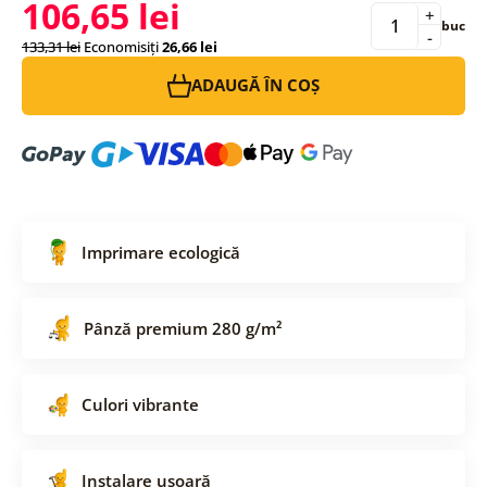
106,65 lei
+
buc
-
133,31 lei
Economisiți
26,66 lei
ADAUGĂ ÎN COȘ
Imprimare ecologică
Pânză premium 280 g/m²
Culori vibrante
Instalare ușoară