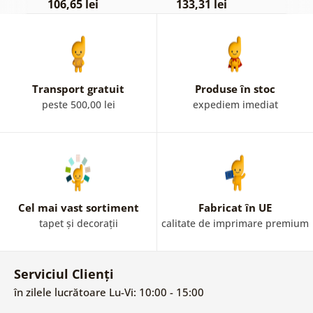
106,65 lei
133,31 lei
6
Transport gratuit
Produse în stoc
peste 500,00 lei
expediem imediat
Cel mai vast sortiment
Fabricat în UE
tapet și decorații
calitate de imprimare premium
Serviciul Clienți
în zilele lucrătoare Lu-Vi: 10:00 - 15:00