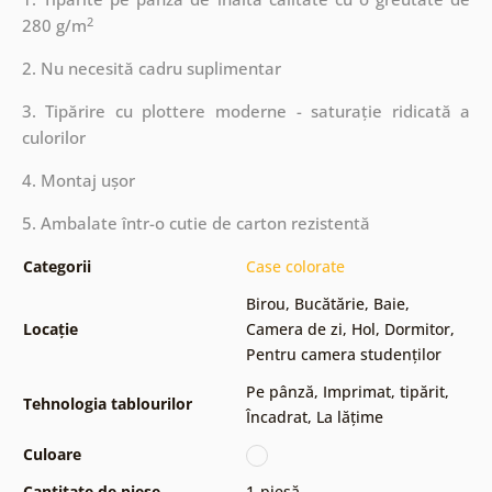
2
280 g/m
2. Nu necesită cadru suplimentar
3. Tipărire cu plottere moderne - saturație ridicată a
culorilor
4. Montaj ușor
5. Ambalate într-o cutie de carton rezistentă
Categorii
Case colorate
Birou
,
Bucătărie
,
Baie
,
Locație
Camera de zi
,
Hol
,
Dormitor
,
Pentru camera studenților
Pe pânză
,
Imprimat, tipărit
,
Tehnologia tablourilor
Încadrat
,
La lățime
Culoare
Cantitate de piese
1-piesă