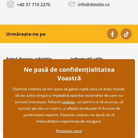
+40 37 710 2270
info@dovido.ro
Urmărește-ne pe
Totul despre achiziție
Informații utile
Ne pasă de confidențialitatea
Condiții și termeni generali
Despre noi
Protecția datelor personale
Întrebări frecvente
Voastră
Transport și modalități de plată
Contacte
Returnare
Cooperare angro
Fișierele cookies vă vor ajuta să găsiți rapid ceea ce aveți nevoie,
vă vor salva timpul și împiedică apariția reclamelor de care nu
sunteți interesați. Folosim
cookies
-uri pentru a vă anunța, că
sunteți pe site-ul nostru, și afișăm produsele în funcție de
preferințele voastre. Fișierele cookies ne ajută să vă
îmbunătățim experiența de navigare.
Respinge totul