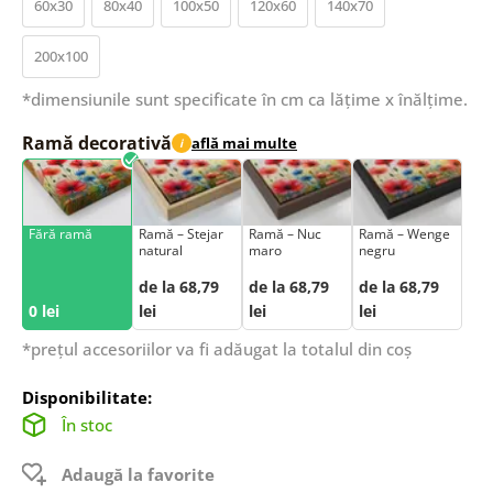
60x30
80x40
100x50
120x60
140x70
200x100
*dimensiunile sunt specificate în cm ca lățime x înălțime.
Ramă decorativă
află mai multe
i
Fără ramă
Ramă – Stejar
Ramă – Nuc
Ramă – Wenge
natural
maro
negru
de la 68,79
de la 68,79
de la 68,79
0 lei
lei
lei
lei
*prețul accesoriilor va fi adăugat la totalul din coș
Disponibilitate:
În stoc
Adaugă la favorite