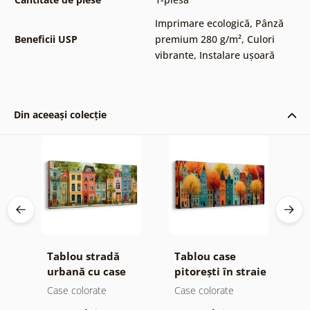
Imprimare ecologică
,
Pânză
Beneficii USP
premium 280 g/m²
,
Culori
vibrante
,
Instalare ușoară
Din aceeași colecție
Tablou stradă
Tablou case
T
urbană cu case
pitorești în straie
c
de toamnă
Case colorate
Case colorate
C